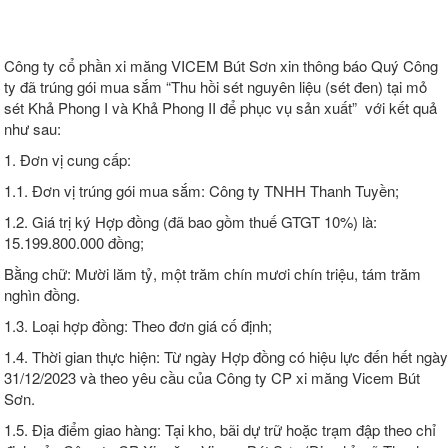
Công ty cổ phần xi măng VICEM Bút Sơn xin thông báo Quý Công
ty đã trúng gói mua sắm “Thu hồi sét nguyên liệu (sét đen) tại mỏ
sét Khả Phong I và Khả Phong II để phục vụ sản xuất” với kết quả
như sau:
1. Đơn vị cung cấp:
1.1. Đơn vị trúng gói mua sắm: Công ty TNHH Thanh Tuyền;
1.2. Giá trị ký Hợp đồng (đã bao gồm thuế GTGT 10%) là:
15.199.800.000 đồng;
Bằng chữ: Mười lăm tỷ, một trăm chín mươi chín triệu, tám trăm
nghìn đồng.
1.3. Loại hợp đồng: Theo đơn giá cố định;
1.4. Thời gian thực hiện: Từ ngày Hợp đồng có hiệu lực đến hết ngày
31/12/2023 và theo yêu cầu của Công ty CP xi măng Vicem Bút
Sơn.
1.5. Địa điểm giao hàng: Tại kho, bãi dự trữ hoặc trạm đập theo chỉ