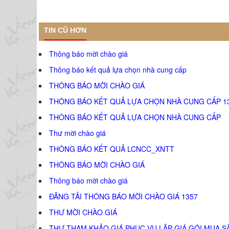
TIN CŨ HƠN
Thông báo mời chào giá
Thông báo kết quả lựa chọn nhà cung cấp
THÔNG BÁO MỜI CHÀO GIÁ
THÔNG BÁO KẾT QUẢ LỰA CHỌN NHÀ CUNG CẤP 1
THÔNG BÁO KẾT QUẢ LỰA CHỌN NHÀ CUNG CẤP
Thư mời chào giá
THÔNG BÁO KẾT QUẢ LCNCC_XNTT
THÔNG BÁO MỜI CHÀO GIÁ
Thông báo mời chào giá
ĐĂNG TẢI THÔNG BÁO MỜI CHÀO GIÁ 1357
THƯ MỜI CHÀO GIÁ
THƯ THAM KHẢO GIÁ PHỤC VỤ LẬP GIÁ GÓI MUA S