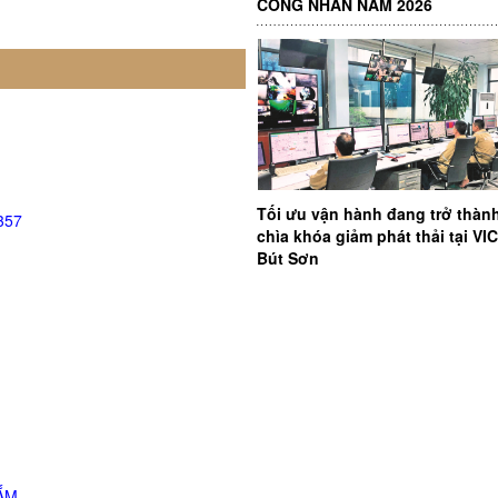
CÔNG NHÂN NĂM 2026
Tối ưu vận hành đang trở thàn
357
chìa khóa giảm phát thải tại V
Bút Sơn
ẮM