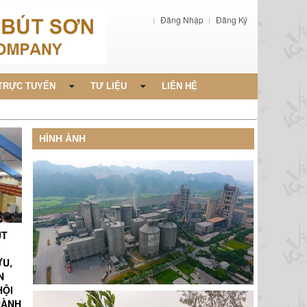
Đăng Nhập
Đăng Ký
TRỰC TUYẾN
TƯ LIỆU
LIÊN HỆ
HÌNH ẢNH
ÚT
ỨU,
N
HỘI
HÀNH