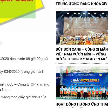
TRUNG ƯƠNG ĐẢNG KHÓA XIV
n;
BÚT SƠN XANH – CÙNG XI MĂ
VIỆT NAM VƯƠN MÌNH - VỮNG
/2020 đến trước 08 giờ 00 phút
BƯỚC TRONG KỶ NGUYÊN MỚI
ày 03/8/2020 (trong giờ hành
iến lược – Công ty CP xi măng
Hà Nam;
mang theo giấy giới thiệu của
HOẠT ĐỘNG HƯỞNG ỨNG THÁ