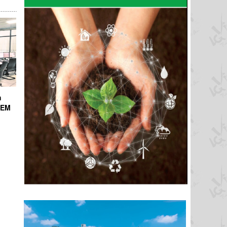
h
ICEM