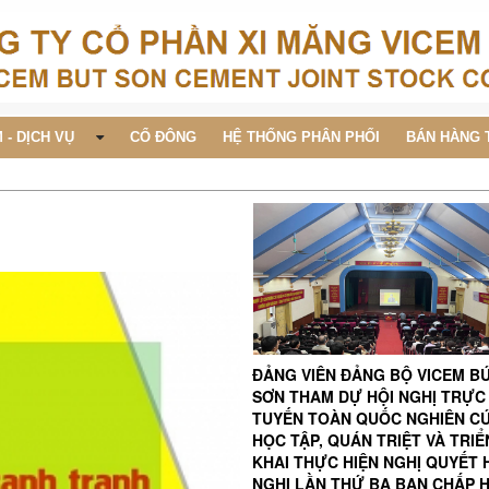
 - DỊCH VỤ
CỔ ĐÔNG
HỆ THỐNG PHÂN PHỐI
BÁN HÀNG 
ĐẢNG VIÊN ĐẢNG BỘ VICEM B
SƠN THAM DỰ HỘI NGHỊ TRỰC
TUYẾN TOÀN QUỐC NGHIÊN C
HỌC TẬP, QUÁN TRIỆT VÀ TRIỂ
KHAI THỰC HIỆN NGHỊ QUYẾT 
NGHỊ LẦN THỨ BA BAN CHẤP 