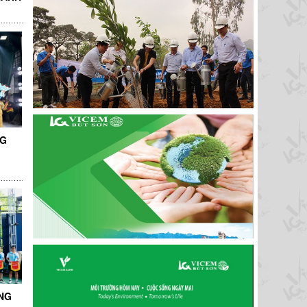
NG
NG