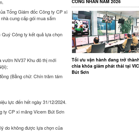
CÔNG NHÂN NĂM 2026
n.
ủa Tổng Giám đốc Công ty CP xi
n nhà cung cấp gói mua sắm
c Quý Công ty kết quả lựa chọn
Tối ưu vận hành đang trở thàn
à vườn NV37 Khu đô thị mới
chìa khóa giảm phát thải tại V
ội);
Bút Sơn
đồng (Bằng chữ: Chín trăm tám
hiệu lực đến hết ngày 31/12/2024.
ông ty CP xi măng Vicem Bút Sơn
lý do không được lựa chọn của