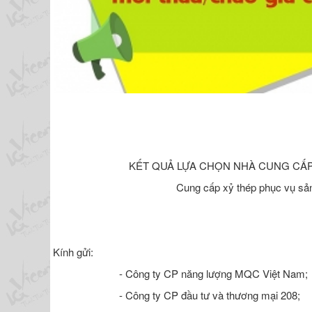
KẾT QUẢ LỰA CHỌN NHÀ CUNG CẤP
Cung cấp xỷ thép phục vụ s
Kính gửi:
- Công ty CP năng lượng MQC Việt Nam;
- Công ty CP đầu tư và thương mại 208;