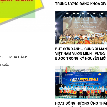
TRUNG ƯƠNG ĐẢNG KHÓA XIV
BÚT SƠN XANH – CÙNG XI MĂ
VIỆT NAM VƯƠN MÌNH - VỮNG
 GÓI MUA SẮM:
BƯỚC TRONG KỶ NGUYÊN MỚI
ản xuất
HOẠT ĐỘNG HƯỞNG ỨNG THÁ