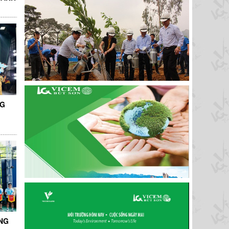
NG
NG