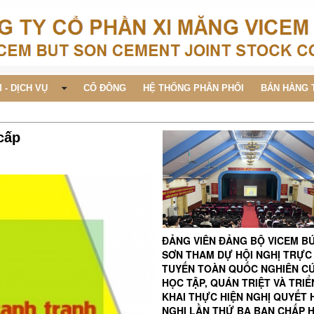
 - DỊCH VỤ
CỔ ĐÔNG
HỆ THỐNG PHÂN PHỐI
BÁN HÀNG 
cấp
ĐẢNG VIÊN ĐẢNG BỘ VICEM B
SƠN THAM DỰ HỘI NGHỊ TRỰC
TUYẾN TOÀN QUỐC NGHIÊN C
HỌC TẬP, QUÁN TRIỆT VÀ TRIỂ
KHAI THỰC HIỆN NGHỊ QUYẾT 
NGHỊ LẦN THỨ BA BAN CHẤP 