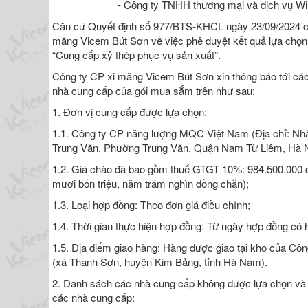
- Công ty TNHH thương mại và dịch vụ Wi
Căn cứ Quyết định số 977/BTS-KHCL ngày 23/09/2024 c
măng Vicem Bút Sơn về việc phê duyệt kết quả lựa chọ
“Cung cấp xỷ thép phục vụ sản xuất”.
Công ty CP xi măng Vicem Bút Sơn xin thông báo tới cá
nhà cung cấp của gói mua sắm trên như sau:
1. Đơn vị cung cấp được lựa chọn:
1.1. Công ty CP năng lượng MQC Việt Nam (Địa chỉ: Nh
Trung Văn, Phường Trung Văn, Quận Nam Từ Liêm, Hà N
1.2. Giá chào đã bao gồm thuế GTGT 10%: 984.500.000 
mươi bốn triệu, năm trăm nghìn đồng chẵn);
1.3. Loại hợp đồng: Theo đơn giá điều chỉnh;
1.4. Thời gian thực hiện hợp đồng: Từ ngày hợp đồng có 
1.5. Địa điểm giao hàng: Hàng được giao tại kho của C
(xã Thanh Sơn, huyện Kim Bảng, tỉnh Hà Nam).
2. Danh sách các nhà cung cấp không được lựa chọn và 
các nhà cung cấp: