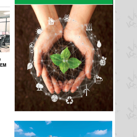
h
ICEM