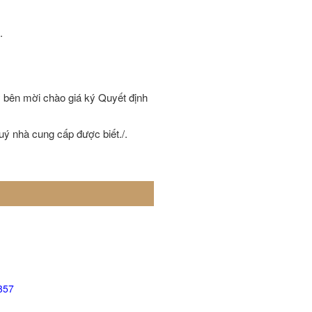
.
.
 bên mời chào giá ký Quyết định
ý nhà cung cấp được biết./.
357