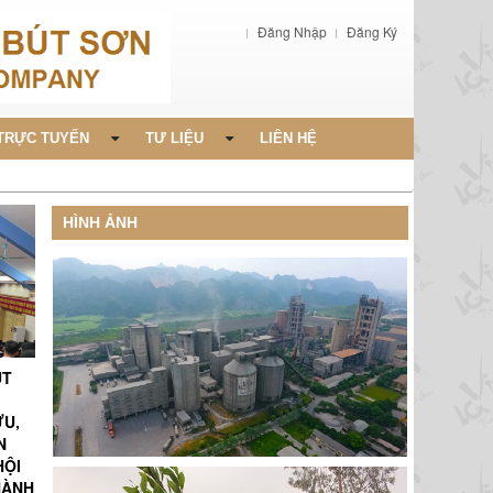
Đăng Nhập
Đăng Ký
TRỰC TUYẾN
TƯ LIỆU
LIÊN HỆ
HÌNH ẢNH
ÚT
ỨU,
N
HỘI
HÀNH