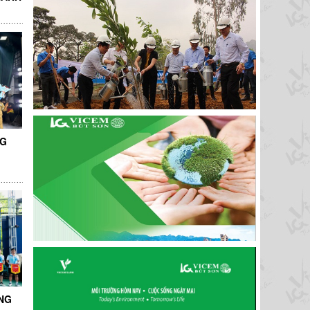
NG
NG