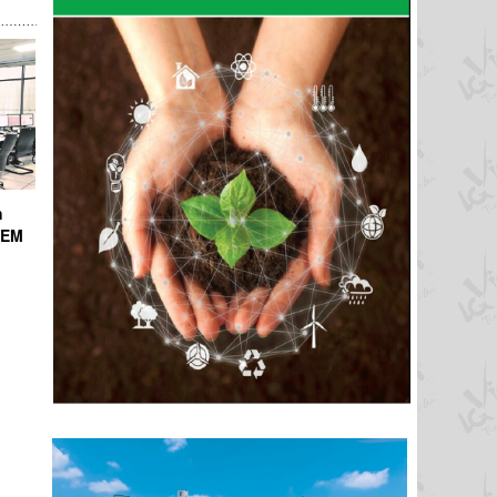
h
ICEM