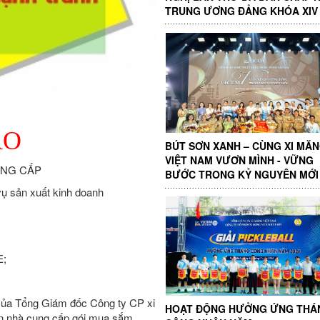
TRUNG ƯƠNG ĐẢNG KHÓA XIV
ÁO
BÚT SƠN XANH – CÙNG XI MĂ
VIỆT NAM VƯƠN MÌNH - VỮNG
UNG CẤP
BƯỚC TRONG KỶ NGUYÊN MỚI
ụ sản xuất kinh doanh
E;
ủa Tổng Giám đốc Công ty CP xi
HOẠT ĐỘNG HƯỞNG ỨNG THÁ
n nhà cung cấp gói mua sắm