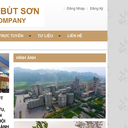
Đăng Nhập
Đăng Ký
TRỰC TUYẾN
TƯ LIỆU
LIÊN HỆ
HÌNH ẢNH
ÚT
ỨU,
N
HỘI
HÀNH