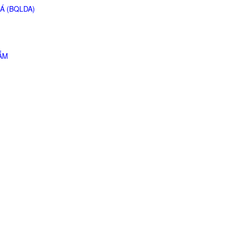
Á (BQLDA)
ẮM