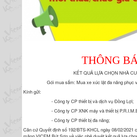
THÔNG B
KẾT QUẢ LỰA CHỌN NHÀ C
Gói mua sắm: Mua xe xúc lật đa năng phục v
Kính gửi:
- Công ty CP thiết bị và dịch vụ Đồng Lợi;
- Công ty CP XNK máy và thiết bị P.R.I.M.
- Công ty CP thiết bị đa năng;
Căn cứ Quyết định số 192/BTS-KHCL ngày 08/02/2021 c
măng VICEM Bút Sơn về việc phê duyệt kết quả lựa chọ