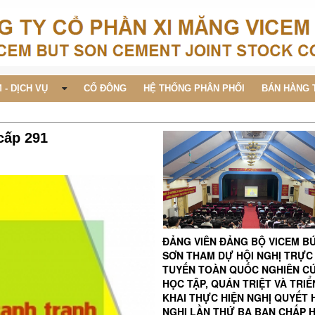
 - DỊCH VỤ
CỔ ĐÔNG
HỆ THỐNG PHÂN PHỐI
BÁN HÀNG 
cấp 291
ĐẢNG VIÊN ĐẢNG BỘ VICEM B
SƠN THAM DỰ HỘI NGHỊ TRỰC
TUYẾN TOÀN QUỐC NGHIÊN C
HỌC TẬP, QUÁN TRIỆT VÀ TRIỂ
KHAI THỰC HIỆN NGHỊ QUYẾT 
NGHỊ LẦN THỨ BA BAN CHẤP 