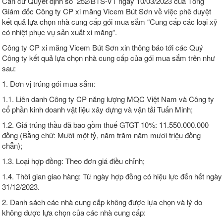
Căn cứ Quyết định số 252/BTS-VT ngày 10/03/2023 của Tổng
Giám đốc Công ty CP xi măng Vicem Bút Sơn về việc phê duyệt
kết quả lựa chọn nhà cung cấp gói mua sắm “Cung cấp các loại xỷ
có nhiệt phục vụ sản xuất xi măng”.
Công ty CP xi măng Vicem Bút Sơn xin thông báo tới các Quý
Công ty kết quả lựa chọn nhà cung cấp của gói mua sắm trên như
sau:
1. Đơn vị trúng gói mua sắm:
1.1. Liên danh Công ty CP năng lượng MQC Việt Nam và Công ty
cổ phần kinh doanh vật liệu xây dựng và vận tải Tuấn Minh;
1.2. Giá trúng thầu đã bao gồm thuế GTGT 10%: 11.550.000.000
đồng (Bằng chữ: Mười một tỷ, năm trăm năm mươi triệu đồng
chẵn);
1.3. Loại hợp đồng: Theo đơn giá điều chỉnh;
1.4. Thời gian giao hàng: Từ ngày hợp đồng có hiệu lực đến hết ngày
31/12/2023.
2. Danh sách các nhà cung cấp không được lựa chọn và lý do
không được lựa chọn của các nhà cung cấp: