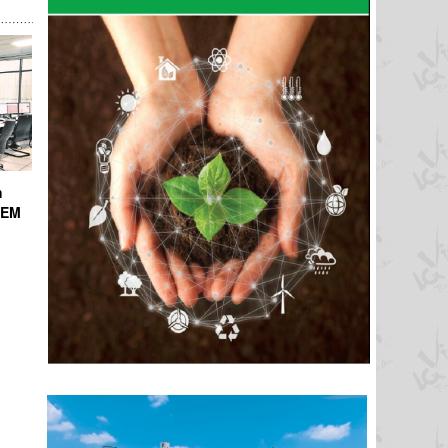
h
ICEM