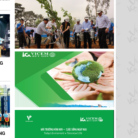
NG
NG