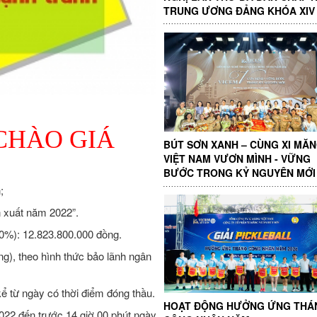
TRUNG ƯƠNG ĐẢNG KHÓA XIV
CHÀO GIÁ
BÚT SƠN XANH – CÙNG XI MĂ
VIỆT NAM VƯƠN MÌNH - VỮNG
BƯỚC TRONG KỶ NGUYÊN MỚI
;
n xuất năm 2022”.
0%): 12.823.800.000 đồng.
ng), theo hình thức bảo lãnh ngân
kể từ ngày có thời điểm đóng thầu.
HOẠT ĐỘNG HƯỞNG ỨNG THÁ
2022 đến trước 14 giờ 00 phút ngày