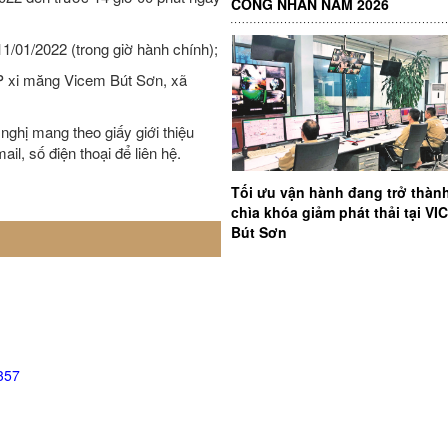
CÔNG NHÂN NĂM 2026
11/01/2022 (trong giờ hành chính);
CP xi măng Vicem Bút Sơn, xã
nghị mang theo giấy giới thiệu
il, số điện thoại để liên hệ.
Tối ưu vận hành đang trở thàn
chìa khóa giảm phát thải tại V
Bút Sơn
357