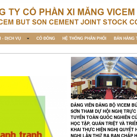
 - DỊCH VỤ
CỔ ĐÔNG
HỆ THỐNG PHÂN PHỐI
BÁN HÀNG 
ĐẢNG VIÊN ĐẢNG BỘ VICEM B
SƠN THAM DỰ HỘI NGHỊ TRỰC
TUYẾN TOÀN QUỐC NGHIÊN C
HỌC TẬP, QUÁN TRIỆT VÀ TRIỂ
KHAI THỰC HIỆN NGHỊ QUYẾT 
NGHỊ LẦN THỨ BA BAN CHẤP 