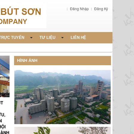
Đăng Nhập
Đăng Ký
TRỰC TUYẾN
TƯ LIỆU
LIÊN HỆ
HÌNH ẢNH
ÚT
ỨU,
N
HỘI
HÀNH