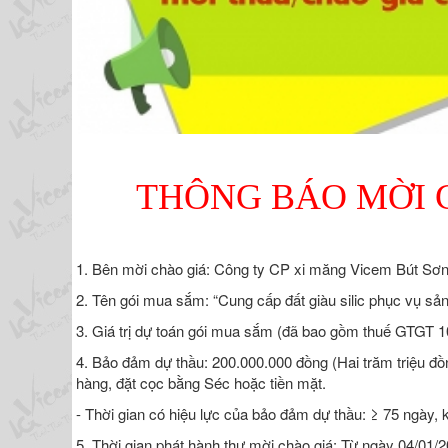
THÔNG BÁO MỜI 
1. Bên mời chào giá: Công ty CP xi măng Vicem Bút Sơn
2. Tên gói mua sắm: “Cung cấp đất giàu silic phục vụ sả
3. Giá trị dự toán gói mua sắm (đã bao gồm thuế GTGT 1
4. Bảo đảm dự thầu: 200.000.000 đồng (Hai trăm triệu đồ
hàng, đặt cọc bằng Séc hoặc tiền mặt.
- Thời gian có hiệu lực của bảo đảm dự thầu: ≥ 75 ngày, 
5. Thời gian phát hành thư mời chào giá: Từ ngày 04/01/