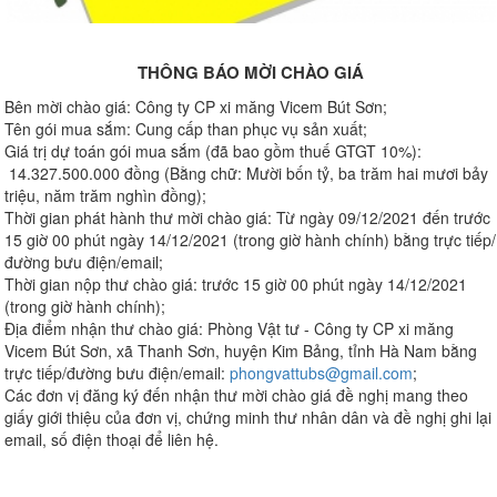
THÔNG BÁO MỜI CHÀO GIÁ
Bên mời chào giá: Công ty CP xi măng Vicem Bút Sơn;
Tên gói mua sắm: Cung cấp than phục vụ sản xuất;
Giá trị dự toán gói mua sắm (đã bao gồm thuế GTGT 10%):
14.327.500.000 đồng (Bằng chữ: Mười bốn tỷ, ba trăm hai mươi bảy
triệu, năm trăm nghìn đồng);
Thời gian phát hành thư mời chào giá: Từ ngày 09/12/2021 đến trước
15 giờ 00 phút ngày 14/12/2021 (trong giờ hành chính) bằng trực tiếp/
đường bưu điện/email;
Thời gian nộp thư chào giá: trước 15 giờ 00 phút ngày 14/12/2021
(trong giờ hành chính);
Địa điểm nhận thư chào giá: Phòng Vật tư - Công ty CP xi măng
Vicem Bút Sơn, xã Thanh Sơn, huyện Kim Bảng, tỉnh Hà Nam bằng
trực tiếp/đường bưu điện/email:
phongvattubs@gmail.com
;
Các đơn vị đăng ký đến nhận thư mời chào giá đề nghị mang theo
giấy giới thiệu của đơn vị, chứng minh thư nhân dân và đề nghị ghi lại
email, số điện thoại để liên hệ.