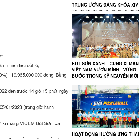
TRUNG ƯƠNG ĐẢNG KHÓA XIV
n;
BÚT SƠN XANH – CÙNG XI MĂ
 nhiên liệu đốt lò;
VIỆT NAM VƯƠN MÌNH - VỮNG
10%): 19.965.000.000 đồng; Bằng
BƯỚC TRONG KỶ NGUYÊN MỚI
2022 đến trước 14 giờ 15 phút ngày
 05/01/2023 (trong giờ hành
 CP xi măng VICEM Bút Sơn, xã
HOẠT ĐỘNG HƯỞNG ỨNG THÁ