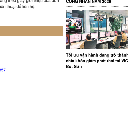
ng theo giấy giới thiệu của đơn
CÔNG NHÂN NĂM 2026
ện thoại để liên hệ.
Tối ưu vận hành đang trở thàn
chìa khóa giảm phát thải tại V
Bút Sơn
357