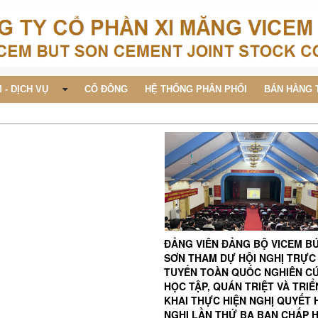
 - DỊCH VỤ
CỔ ĐÔNG
HỆ THỐNG PHÂN PHỐI
BÁN HÀNG 
ĐẢNG VIÊN ĐẢNG BỘ VICEM B
SƠN THAM DỰ HỘI NGHỊ TRỰC
TUYẾN TOÀN QUỐC NGHIÊN C
HỌC TẬP, QUÁN TRIỆT VÀ TRIỂ
KHAI THỰC HIỆN NGHỊ QUYẾT 
NGHỊ LẦN THỨ BA BAN CHẤP 