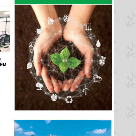
h
ICEM