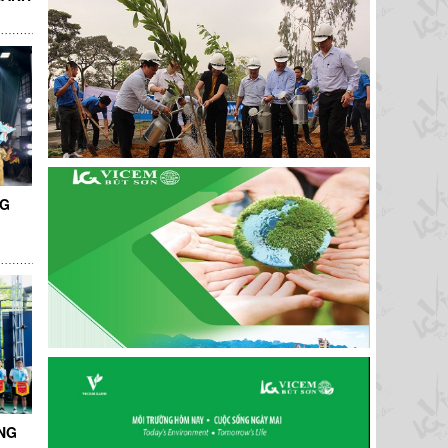
NG
NG