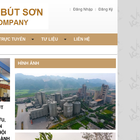
Đăng Nhập
Đăng Ký
TRỰC TUYẾN
TƯ LIỆU
LIÊN HỆ
HÌNH ẢNH
ÚT
ỨU,
N
HỘI
HÀNH