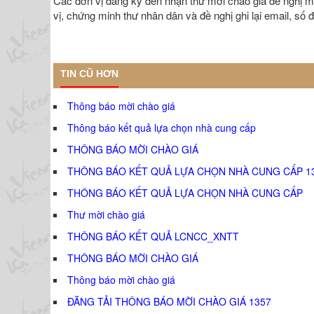
Các đơn vị đăng ký đến nhận thư mời chào giá đề nghị ma
vị, chứng minh thư nhân dân và đề nghị ghi lại email, số đi
TIN CŨ HƠN
Thông báo mời chào giá
Thông báo kết quả lựa chọn nhà cung cấp
THÔNG BÁO MỜI CHÀO GIÁ
THÔNG BÁO KẾT QUẢ LỰA CHỌN NHÀ CUNG CẤP 1
THÔNG BÁO KẾT QUẢ LỰA CHỌN NHÀ CUNG CẤP
Thư mời chào giá
THÔNG BÁO KẾT QUẢ LCNCC_XNTT
THÔNG BÁO MỜI CHÀO GIÁ
Thông báo mời chào giá
ĐĂNG TẢI THÔNG BÁO MỜI CHÀO GIÁ 1357