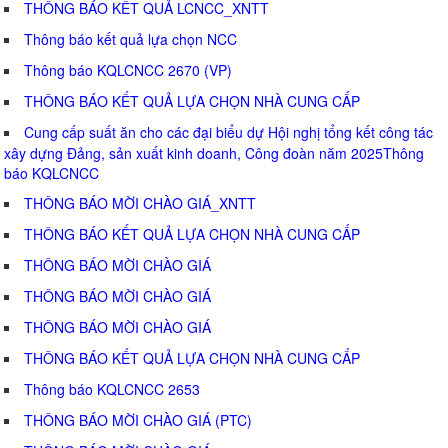
THÔNG BÁO KẾT QUẢ LCNCC_XNTT
Thông báo kết quả lựa chọn NCC
Thông báo KQLCNCC 2670 (VP)
THÔNG BÁO KẾT QUẢ LỰA CHỌN NHÀ CUNG CẤP
Cung cấp suất ăn cho các đại biểu dự Hội nghị tổng kết công tác
xây dựng Đảng, sản xuất kinh doanh, Công đoàn năm 2025Thông
báo KQLCNCC
THÔNG BÁO MỜI CHÀO GIÁ_XNTT
THÔNG BÁO KẾT QUẢ LỰA CHỌN NHÀ CUNG CẤP
THÔNG BÁO MỜI CHÀO GIÁ
THÔNG BÁO MỜI CHÀO GIÁ
THÔNG BÁO MỜI CHÀO GIÁ
THÔNG BÁO KẾT QUẢ LỰA CHỌN NHÀ CUNG CẤP
Thông báo KQLCNCC 2653
THÔNG BÁO MỜI CHÀO GIÁ (PTC)