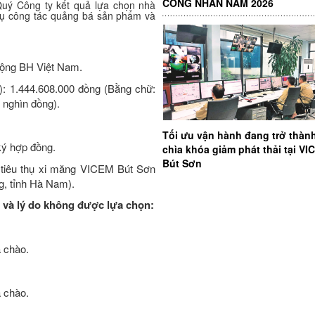
CÔNG NHÂN NĂM 2026
uý Công ty kết quả lựa chọn nhà
vụ công tác quảng bá sản phẩm và
 động BH Việt Nam.
): 1.444.608.000 đồng (Bằng chữ:
 nghìn đồng).
Tối ưu vận hành đang trở thàn
ký hợp đồng.
chìa khóa giảm phát thải tại V
Bút Sơn
p tiêu thụ xi măng VICEM Bút Sơn
g, tỉnh Hà Nam).
 và lý do không được lựa chọn:
á chào.
á chào.