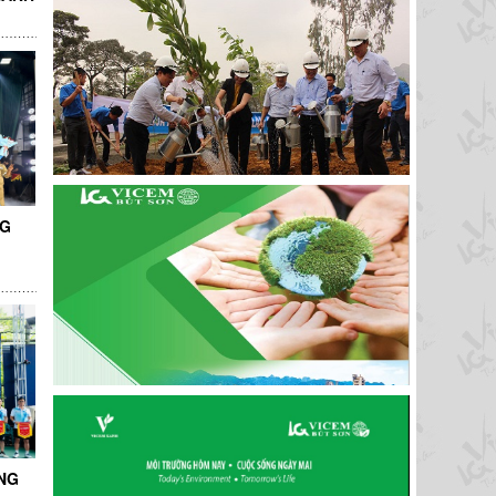
NG
NG