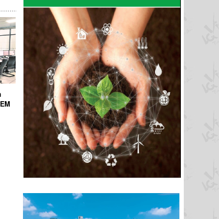
h
ICEM