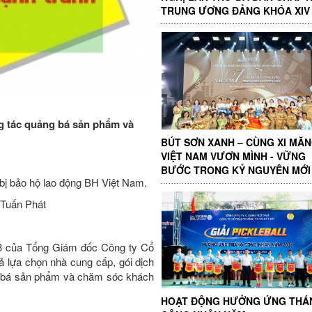
TRUNG ƯƠNG ĐẢNG KHÓA XIV
g tác quảng bá sản phẩm và
BÚT SƠN XANH – CÙNG XI MĂ
VIỆT NAM VƯƠN MÌNH - VỮNG
BƯỚC TRONG KỶ NGUYÊN MỚI
 bị bảo hộ lao động BH Việt Nam.
 Tuấn Phát
3 của Tổng Giám đốc Công ty Cổ
 lựa chọn nhà cung cấp, gói dịch
g bá sản phẩm và chăm sóc khách
HOẠT ĐỘNG HƯỞNG ỨNG THÁ