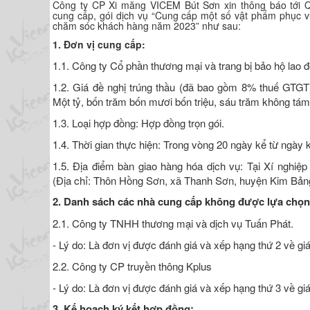
Công ty CP Xi măng VICEM Bút Sơn xin thông báo tới Q
cung cấp, gói dịch vụ “Cung cấp một số vật phẩm phục 
chăm sóc khách hàng năm 2023” như sau:
1. Đơn vị cung cấp:
1.1. Công ty Cổ phần thương mại và trang bị bảo hộ lao
1.2. Giá đề nghị trúng thầu (đã bao gồm 8% thuế GTGT
Một tỷ, bốn trăm bốn mươi bốn triệu, sáu trăm không tám
1.3. Loại hợp đồng: Hợp đồng trọn gói.
1.4. Thời gian thực hiện: Trong vòng 20 ngày kể từ ngày 
1.5. Địa điểm bàn giao hàng hóa dịch vụ: Tại Xí nghiệ
(Địa chỉ: Thôn Hồng Sơn, xã Thanh Sơn, huyện Kim Bản
2. Danh sách các nhà cung cấp không được lựa chọn
2.1. Công ty TNHH thương mại và dịch vụ Tuấn Phát.
- Lý do: Là đơn vị được đánh giá và xếp hạng thứ 2 về gi
2.2. Công ty CP truyền thông Kplus
- Lý do: Là đơn vị được đánh giá và xếp hạng thứ 3 về gi
3. Kế hoạch ký kết hợp đồng
: