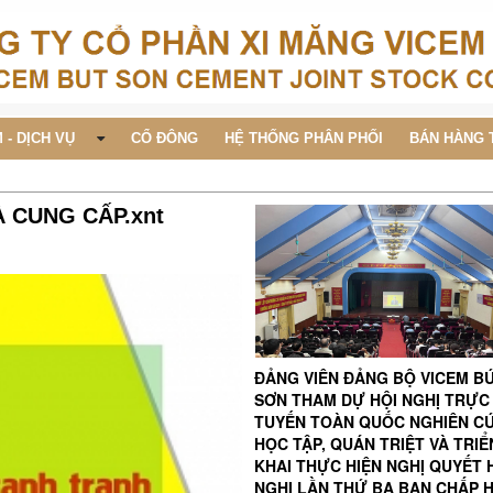
 - DỊCH VỤ
CỔ ĐÔNG
HỆ THỐNG PHÂN PHỐI
BÁN HÀNG 
 CUNG CẤP.xnt
ĐẢNG VIÊN ĐẢNG BỘ VICEM B
SƠN THAM DỰ HỘI NGHỊ TRỰC
TUYẾN TOÀN QUỐC NGHIÊN C
HỌC TẬP, QUÁN TRIỆT VÀ TRIỂ
KHAI THỰC HIỆN NGHỊ QUYẾT 
NGHỊ LẦN THỨ BA BAN CHẤP 