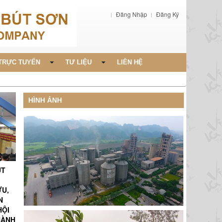
Đăng Nhập
Đăng Ký
TRỰC TUYẾN
TƯ LIỆU
LIÊN HỆ
HÌNH ẢNH
ÚT
ỨU,
N
HỘI
HÀNH