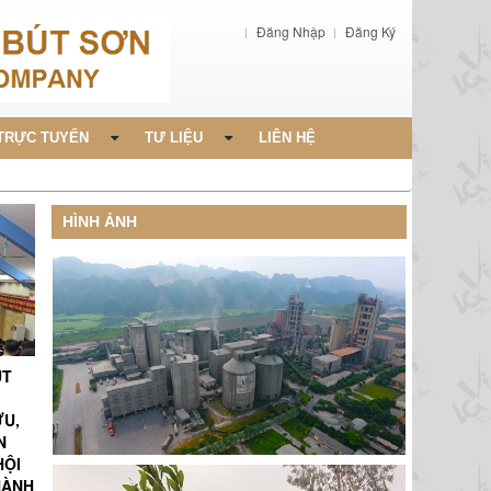
Đăng Nhập
Đăng Ký
TRỰC TUYẾN
TƯ LIỆU
LIÊN HỆ
HÌNH ẢNH
ÚT
ỨU,
N
HỘI
HÀNH