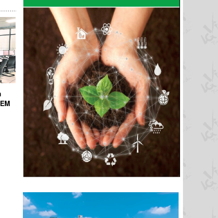
h
ICEM