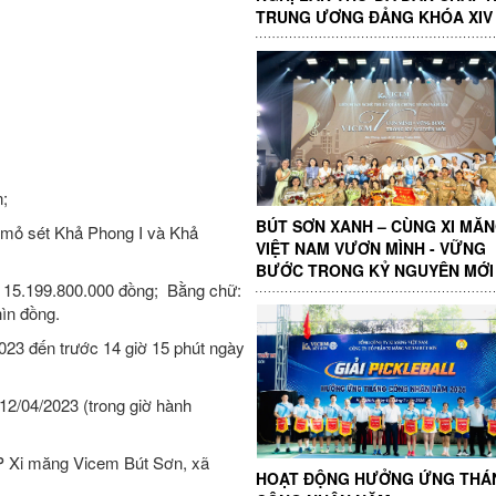
TRUNG ƯƠNG ĐẢNG KHÓA XIV
;
BÚT SƠN XANH – CÙNG XI MĂ
i mỏ sét Khả Phong I và Khả
VIỆT NAM VƯƠN MÌNH - VỮNG
BƯỚC TRONG KỶ NGUYÊN MỚI
: 15.199.800.000 đồng; Bằng chữ:
hìn đồng.
2023 đến trước 14 giờ 15 phút ngày
 12/04/2023 (trong giờ hành
CP Xi măng Vicem Bút Sơn, xã
HOẠT ĐỘNG HƯỞNG ỨNG THÁ