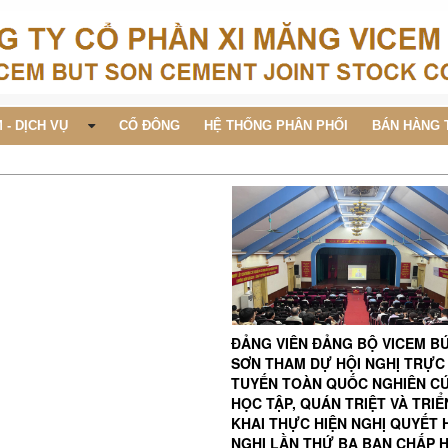
 - DỊCH VỤ
CỔ ĐÔNG
HỆ THỐNG PHÂN PHỐI
BÁN HÀNG 
ĐẢNG VIÊN ĐẢNG BỘ VICEM B
SƠN THAM DỰ HỘI NGHỊ TRỰC
TUYẾN TOÀN QUỐC NGHIÊN C
HỌC TẬP, QUÁN TRIỆT VÀ TRIỂ
KHAI THỰC HIỆN NGHỊ QUYẾT 
NGHỊ LẦN THỨ BA BAN CHẤP 