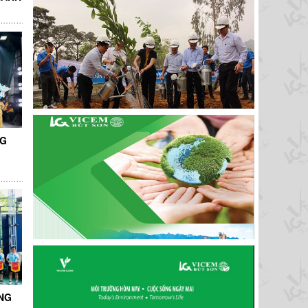
NG
NG