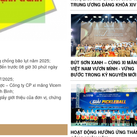
TRUNG ƯƠNG ĐẢNG KHÓA XIV
g chống bão lụt năm 2025;
BÚT SƠN XANH – CÙNG XI MĂ
đến trước 08 giờ 30 phút ngày
VIỆT NAM VƯƠN MÌNH - VỮNG
BƯỚC TRONG KỶ NGUYÊN MỚI
7/2025;
ược – Công ty CP xi măng Vicem
h Bình;
ấy giới thiệu của đơn vị, chứng
HOẠT ĐỘNG HƯỞNG ỨNG THÁ