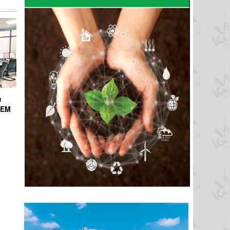
h
ICEM