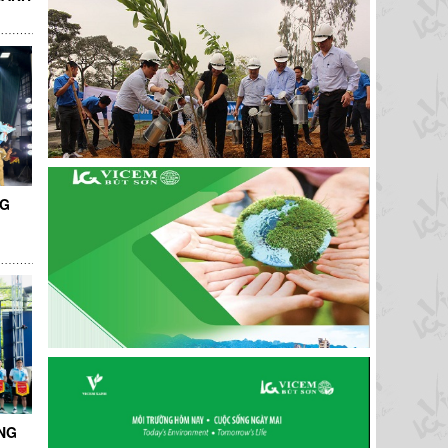
NG
NG