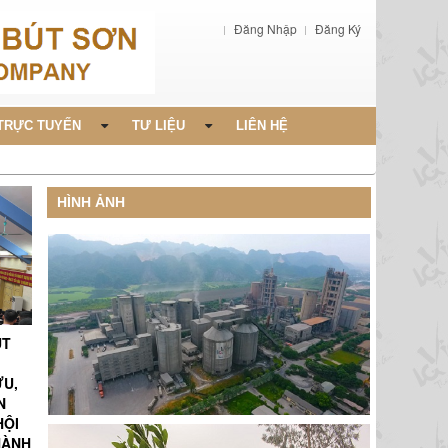
Đăng Nhập
Đăng Ký
TRỰC TUYẾN
TƯ LIỆU
LIÊN HỆ
HÌNH ẢNH
ÚT
ỨU,
N
HỘI
HÀNH