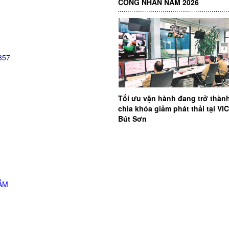
CÔNG NHÂN NĂM 2026
357
Tối ưu vận hành đang trở thàn
chìa khóa giảm phát thải tại V
Bút Sơn
ẮM