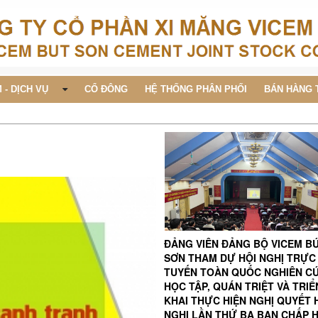
 - DỊCH VỤ
CỔ ĐÔNG
HỆ THỐNG PHÂN PHỐI
BÁN HÀNG 
ĐẢNG VIÊN ĐẢNG BỘ VICEM B
SƠN THAM DỰ HỘI NGHỊ TRỰC
TUYẾN TOÀN QUỐC NGHIÊN C
HỌC TẬP, QUÁN TRIỆT VÀ TRIỂ
KHAI THỰC HIỆN NGHỊ QUYẾT 
NGHỊ LẦN THỨ BA BAN CHẤP 