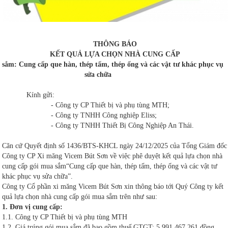
THÔNG BÁO
KẾT QUẢ LỰA CHỌN NHÀ CUNG CẤP
sắm: Cung cấp que hàn, thép tấm, thép ống và các vật tư khác phục vụ
sửa chữa
Kính gửi:
- Công ty CP Thiết bị và phụ tùng MTH;
- Công ty TNHH Công nghiệp Eliss;
- Công ty TNHH Thiết Bị Công Nghiệp An Thái.
Căn cứ Quyết định số 1436/BTS-KHCL ngày 24/12/2025 của Tổng Giám đốc
Công ty CP Xi măng Vicem Bút Sơn về việc phê duyệt kết quả lựa chọn nhà
cung cấp gói mua sắm“Cung cấp que hàn, thép tấm, thép ống và các vật tư
khác phục vụ sửa chữa”.
Công ty Cổ phần xi măng Vicem Bút Sơn xin thông báo tới Quý Công ty kết
quả lựa chọn nhà cung cấp gói mua sắm trên như sau:
1. Đơn vị cung cấp:
1.1. Công ty CP Thiết bị và phụ tùng MTH
1.2. Giá trúng gói mua sắm đã bao gồm thuế GTGT: 5.991.467.261 đồng