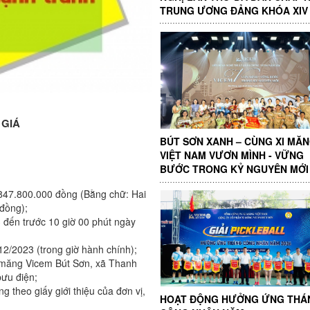
TRUNG ƯƠNG ĐẢNG KHÓA XIV
 GIÁ
BÚT SƠN XANH – CÙNG XI MĂ
VIỆT NAM VƯƠN MÌNH - VỮNG
BƯỚC TRONG KỶ NGUYÊN MỚI
.847.800.000 đồng (Bằng chữ: Hai
 đồng);
 đến trước 10 giờ 00 phút ngày
12/2023 (trong giờ hành chính);
i măng Vicem Bút Sơn, xã Thanh
ưu điện;
 theo giấy giới thiệu của đơn vị,
HOẠT ĐỘNG HƯỞNG ỨNG THÁ