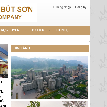
Đăng Nhập
Đăng Ký
TRỰC TUYẾN
TƯ LIỆU
LIÊN HỆ
HÌNH ẢNH
ÚT
ỨU,
N
HỘI
HÀNH