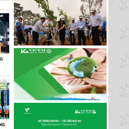
NG
NG