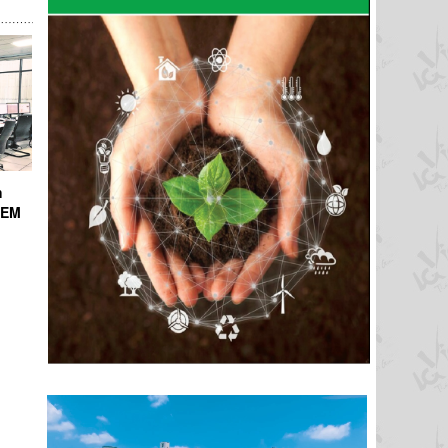
h
ICEM