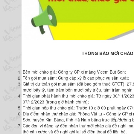
THÔNG BÁO MỜI CHÀO
Bên mời chào giá: Công ty CP xi măng Vicem Bút Sơn;
Tên gói mua sắm: Cung cấp xỷ lò cao phục vụ sản xuất;
Giá trị dự toán gói mua sắm (đã bao gồm thuế GTGT): 27
mươi bảy tỷ, tám trăm bốn mươi bảy triệu, tám trăm nghìn
Thời gian phát hành thư mời chào giá: Từ ngày 30/11/2023
07/12/2023 (trong giờ hành chính);
Thời gian nộp thư chào giá: Trước 10 giờ 00 phút ngày 07/
Địa điểm nhận thư chào giá: Phòng Vật tư - Công ty CP x
Sơn, huyện Kim Bảng, tỉnh Hà Nam bằng trực tiếp/đường b
Các đơn vị đăng ký đến nhận thư mời chào giá đề nghị mang
thẻ căn cước và đề nghị ghi lại số điện thoại để liên hệ.