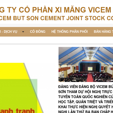
 - DỊCH VỤ
CỔ ĐÔNG
HỆ THỐNG PHÂN PHỐI
BÁN HÀNG 
ĐẢNG VIÊN ĐẢNG BỘ VICEM B
SƠN THAM DỰ HỘI NGHỊ TRỰC
TUYẾN TOÀN QUỐC NGHIÊN C
HỌC TẬP, QUÁN TRIỆT VÀ TRIỂ
KHAI THỰC HIỆN NGHỊ QUYẾT 
NGHỊ LẦN THỨ BA BAN CHẤP 