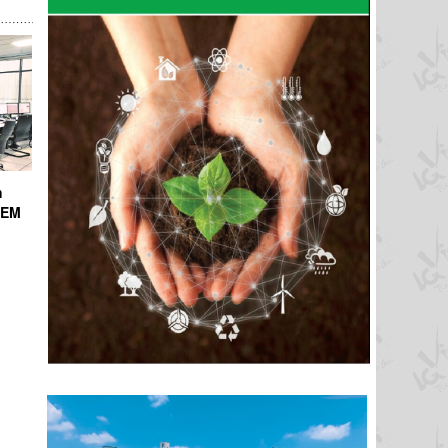
h
ICEM