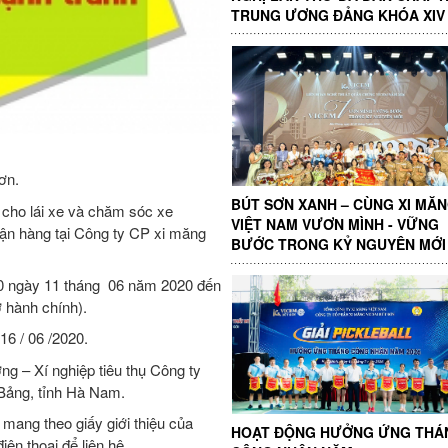
TRUNG ƯƠNG ĐẢNG KHÓA XIV
ơn.
BÚT SƠN XANH – CÙNG XI MĂ
 cho lái xe và chăm sóc xe
VIỆT NAM VƯƠN MÌNH - VỮNG
ận hàng tại Công ty CP xi măng
BƯỚC TRONG KỶ NGUYÊN MỚI
0 ngày 11 tháng 06 năm 2020 đến
 hành chính).
6 / 06 /2020.
ng – Xí nghiệp tiêu thụ Công ty
Bảng, tỉnh Hà Nam.
 mang theo giấy giới thiệu của
HOẠT ĐỘNG HƯỞNG ỨNG THÁ
iện thoại để liên hệ.