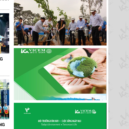
NG
NG