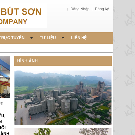
Đăng Nhập
Đăng Ký
TRỰC TUYẾN
TƯ LIỆU
LIÊN HỆ
HÌNH ẢNH
ÚT
ỨU,
N
HỘI
HÀNH