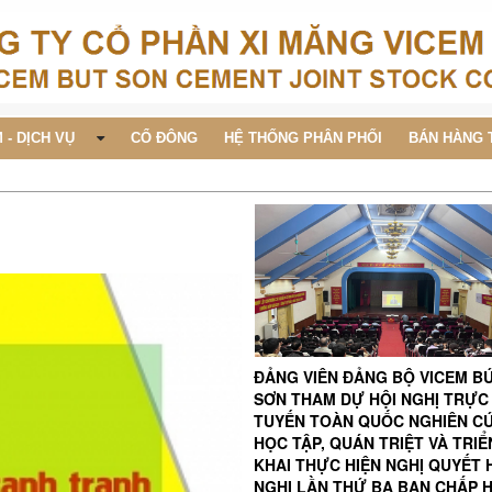
 - DỊCH VỤ
CỔ ĐÔNG
HỆ THỐNG PHÂN PHỐI
BÁN HÀNG 
ĐẢNG VIÊN ĐẢNG BỘ VICEM B
SƠN THAM DỰ HỘI NGHỊ TRỰC
TUYẾN TOÀN QUỐC NGHIÊN C
HỌC TẬP, QUÁN TRIỆT VÀ TRIỂ
KHAI THỰC HIỆN NGHỊ QUYẾT 
NGHỊ LẦN THỨ BA BAN CHẤP 