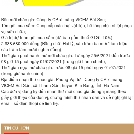
Bên mời chào giá: Công ty CP xi măng VICEM Bút Sơn;
Tên gói mua sắm: Cung cấp các loại vật liệu, bê tông chịu nhiệt phục
vụ sửa chữa;
Giá trị dự toán gói mua sắm (đã bao gồm thuế GTGT 10%):
2.638.680.000 đồng (Bằng chữ: Hai tỷ, sáu trăm ba mươi tám triệu,
sáu trăm tám mươi nghìn đồng);
Thời gian phát hành thư mời chào giá: Từ ngày 25/6/2021 đến trước
08 giờ 15 phút ngày 01/07/2021 (trong giờ hành chính);
Thời gian nộp thư chào giá: trước 08 giờ 15 phút ngày 01/07/2021
(trong giờ hành chính);
Địa điểm nhận thư chào giá: Phòng Vật tư - Công ty CP xi măng
VICEM Bút Sơn, xã Thanh Sơn, huyện Kim Bảng, tỉnh Hà Nam;
Các đơn vị đăng ký đến nhận thư mời chào giá đề nghị mang theo
giấy giới thiệu của đơn vị, chứng minh thư nhân dân và đề nghị ghi lại
email, số điện thoại để liên hệ.
TIN CŨ HƠN