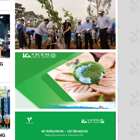
NG
NG