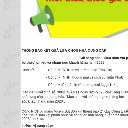
THÔNG BÁO KẾT QUẢ LỰA CHỌN NHÀ CUNG CẤP
Gói hàng hóa:
“Mua sắm vật p
bá thương hiệu và chăm sóc khách hàng năm 2026”
Kính gửi:
- Công ty TNHH in và thương mại Trần Gia;
- Công ty TNHH thương mại và dịch vụ Tuấn Phát;
- Công ty cổ phần in và thương mại Ngọc Hưng.
Căn cứ Quyết định số 709/BTS-XNTT ngày 02/6/2026 của Tổng Giám 
nhà cung cấp gói hàng hóa
:
“Mua sắm vật phẩm phục vụ công tác b
sóc khách hàng năm 2026”.
Công ty CP Xi măng Vicem Bút Sơn xin thông báo tới Quý Công ty kế
hóa: “Mua sắm vật phẩm phục vụ công tác bán hàng, quảng bá thư
2026” như sau:
1. Đơn vị cung cấp: