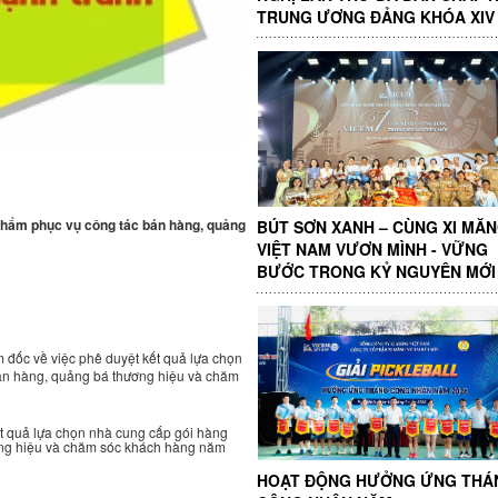
TRUNG ƯƠNG ĐẢNG KHÓA XIV
hẩm phục vụ công tác bán hàng, quảng
BÚT SƠN XANH – CÙNG XI MĂ
VIỆT NAM VƯƠN MÌNH - VỮNG
BƯỚC TRONG KỶ NGUYÊN MỚI
đốc về việc phê duyệt kết quả lựa chọn
án hàng, quảng bá thương hiệu và chăm
t quả lựa chọn nhà cung cấp gói hàng
ơng hiệu và chăm sóc khách hàng năm
HOẠT ĐỘNG HƯỞNG ỨNG THÁ