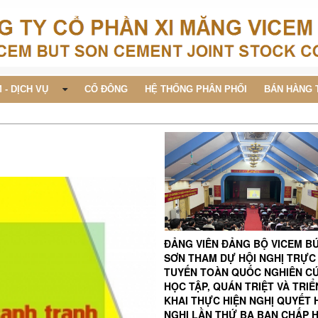
 - DỊCH VỤ
CỔ ĐÔNG
HỆ THỐNG PHÂN PHỐI
BÁN HÀNG 
ĐẢNG VIÊN ĐẢNG BỘ VICEM B
SƠN THAM DỰ HỘI NGHỊ TRỰC
TUYẾN TOÀN QUỐC NGHIÊN C
HỌC TẬP, QUÁN TRIỆT VÀ TRIỂ
KHAI THỰC HIỆN NGHỊ QUYẾT 
NGHỊ LẦN THỨ BA BAN CHẤP 