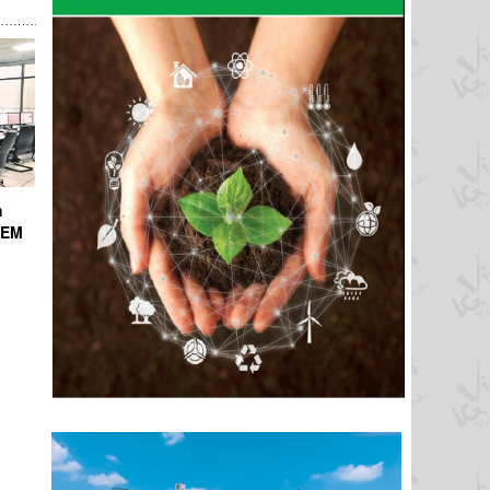
h
ICEM