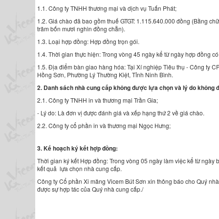
1.1. Công ty TNHH thương mại và dịch vụ Tuấn Phát;
1.2. Giá chào đã bao gồm thuế GTGT: 1.115.640.000 đồng (Bằng chữ: 
trăm bốn mươi nghìn đồng chẵn).
1.3. Loại hợp đồng: Hợp đồng trọn gói.
1.4. Thời gian thực hiện: Trong vòng 45 ngày kể từ ngày hợp đồng có 
1.5. Địa điểm bàn giao hàng hóa: Tại Xí nghiệp Tiêu thụ - Công ty 
Hồng Sơn, Phường Lý Thường Kiệt, Tỉnh Ninh Bình.
2. Danh sách nhà cung cấp không được lựa chọn và lý do không 
2.1. Công ty TNHH in và thương mại Trần Gia;
- Lý do: Là đơn vị được đánh giá và xếp hạng thứ 2 về giá chào.
2.2. Công ty cổ phần in và thương mại Ngọc Hưng;
3. Kế hoạch ký kết hợp đồng:
Thời gian ký kết Hợp đồng: Trong vòng 05 ngày làm việc kể từ ngày 
kết quả lựa chọn nhà cung cấp.
Công ty Cổ phần Xi măng Vicem Bút Sơn xin thông báo cho Quý nhà
được sự hợp tác của Quý nhà cung cấp./