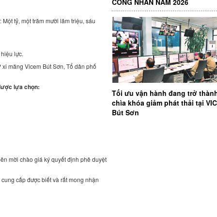
CÔNG NHÂN NĂM 2026
Một tỷ, một trăm mười lăm triệu, sáu
hiệu lực.
CP xi măng Vicem Bút Sơn, Tổ dân phố
được lựa chọn:
Tối ưu vận hành đang trở thàn
chìa khóa giảm phát thải tại V
Bút Sơn
bên mời chào giá ký quyết định phê duyệt
 cung cấp được biết và rất mong nhận