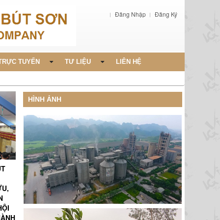
Đăng Nhập
Đăng Ký
TRỰC TUYẾN
TƯ LIỆU
LIÊN HỆ
HÌNH ẢNH
ÚT
ỨU,
N
HỘI
HÀNH