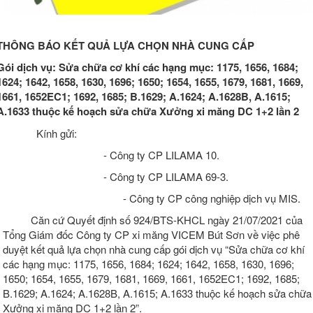
THÔNG BÁO KẾT QUẢ LỰA CHỌN NHÀ CUNG CẤP
Gói dịch vụ:
Sửa chữa cơ khí các hạng mục: 1175, 1656, 1684;
1624; 1642, 1658, 1630, 1696; 1650; 1654, 1655, 1679, 1681, 1669,
1661, 1652EC1; 1692, 1685; B.1629; A.1624; A.1628B, A.1615;
A.1633 thuộc kế hoạch sửa chữa Xưởng xi măng DC 1+2 lần 2
Kính gửi:
- Công ty CP LILAMA 10.
- Công ty CP LILAMA 69-3.
- Công ty CP công nghiệp dịch vụ MIS.
Căn cứ Quyết định số 924/BTS-KHCL ngày 21/07/2021 của
Tổng Giám đốc Công ty CP xi măng VICEM Bút Sơn về việc phê
duyệt kết quả lựa chọn nhà cung cấp gói dịch vụ “Sửa chữa cơ khí
các hạng mục: 1175, 1656, 1684; 1624; 1642, 1658, 1630, 1696;
1650; 1654, 1655, 1679, 1681, 1669, 1661, 1652EC1; 1692, 1685;
B.1629; A.1624; A.1628B, A.1615; A.1633 thuộc kế hoạch sửa chữa
Xưởng xi măng DC 1+2 lần 2”.