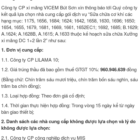
Công ty CP xi măng VICEM Bút Sơn xin thông báo tới Quý công ty
kết quả lựa chọn nhà cung cấp gói dịch vụ “Sửa chữa cơ khí các
hạng mục: 1175, 1656, 1684; 1624; 1642, 1658, 1630, 1696; 1650;
1654, 1655, 1679, 1681, 1669, 1661, 1652EC1; 1692, 1685; B.1629;
A.1624; A.1628B, A.1615; A.1633 thuộc kế hoạch sửa chữa Xưởng
xi măng DC 1+2 lần 2” như sau:
1. Đơn vị cung cấp:
1.1. Công ty CP LILAMA 10;
1.2. Giá trúng thầu đã bao gồm thuế GTGT 10%:
960.946.639
đồng
(Bằng chữ: Chín trăm sáu mươi triệu, chín trăm bốn sáu nghìn, sáu
trăm ba chín đồng);
1.3. Loại hợp đồng: Theo đơn giá cố định;
1.4. Thời gian thực hiện hợp đồng: Trong vòng 15 ngày kể từ ngày
bàn giao thiết bị;
2. Danh sách các nhà cung cấp không được lựa chọn và lý do
không được lựa chọn:
2.1. Công ty CP công nghiệp dịch vụ MIS