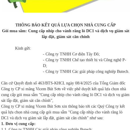
THÔNG BÁO KẾT QUẢ LỰA CHỌN NHÀ CUNG CẤP
Gói mua sắm: Cung cấp nhíp cho vành răng lò DC1 và dịch vụ giám sát
lắp đặt, giám sát căn chỉnh
Kính gửi:
- Công ty TNHH Cơ điện Tây Đô;
- Công ty TNHH Chế tạo thiết bị và Công nghệ P-
D;
- Công ty TNHH Các giải pháp công nghiệp Butech.
Căn cứ Quyết định số 463/BTS-KHCL ngày 08/4/2025 của Tổng Giám đốc
Công ty CP xi măng Vicem Bút Sơn về việc phê duyệt kết quả lựa chọn nhà
cung cấp gói mua sắm “Cung cấp nhíp cho vành răng lò DC1 và dịch vụ giám
sát lắp đặt, giám sát căn chỉnh”,
Công ty CP xi măng Vicem Bút Sơn xin thông báo tới các Quý Công ty kết
quả lựa chọn nhà cung cấp gói mua sắm “Cung cấp nhíp cho vành răng lò
DC1 và dịch vụ giám sát lắp đặt, giám sát căn chỉnh” như sau:
1. Đơn vị cung cấp:
1.1. Công ty TNHH Các giải pháp công nghiệp Butech;