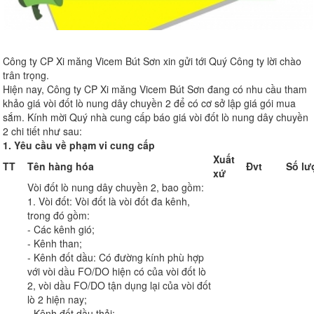
Công ty CP Xi măng Vicem Bút Sơn xin gửi tới Quý Công ty lời chào
trân trọng.
Hiện nay, Công ty CP Xi măng Vicem Bút Sơn đang có nhu cầu tham
khảo giá vòi đốt lò nung dây chuyền 2 để có cơ sở lập giá gói mua
sắm. Kính mời Quý nhà cung cấp báo giá vòi đốt lò nung dây chuyền
2 chi tiết như sau:
1. Yêu cầu về phạm vi cung cấp
Xuất
TT
Tên hàng hóa
Đvt
Số lư
xứ
Vòi đốt lò nung dây chuyền 2, bao gồm:
1. Vòi đốt: Vòi đốt là vòi đốt đa kênh,
trong đó gồm:
- Các kênh gió;
- Kênh than;
- Kênh đốt dầu: Có đường kính phù hợp
với vòi dầu FO/DO hiện có của vòi đốt lò
2, vòi dầu FO/DO tận dụng lại của vòi đốt
lò 2 hiện nay;
- Kênh đốt dầu thải;