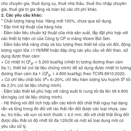
cho chuyên gia, thuê dụng cụ, thuế nhà thầu, thuế thu nhập chuyên
gia, thuế giá trị gia tăng và toàn bộ các chi phí khác.
2. Các yêu cầu khác:
* Chất lượng hàng hóa: Hàng mới 100%, chưa qua sử dụng.
* Đặc tính kỹ thuật của hàng hóa:
- Đảm bảo tiêu chuẩn kỹ thuật của nhà sản xuất, lắp đặt phù hợp với
các thiết bị hiện có của Công ty CP xi măng Vicem Bút Sơn.
- Đảm bảo khả năng cháy và lưu lượng theo thiết kế của vòi đốt, động
lượng ngọn lửa ≥11N/MW hoặc đáp ứng các yêu cầu về đốt than, sử
dụng được than cám:
k
+ Có nhiệt trị Q
≈ 5.200 kcal/kg (nhiệt trị tương đương than cám
gr
5a.1), thiết kế (có tài liệu chứng minh) để sử dụng được nhiệt trị tương
k
đương than cám 6a.1 (Q
≥ 4.800 kcal/kg) theo TCVN 8910:2020;
gr
k
k
+ Có chỉ tiêu chất bốc V
= 6÷20%, chỉ tiêu hàm lượng lưu huỳnh S
tối
đa 2,5% (có tài liệu chứng minh).
- Đảm bảo thiết kế phù hợp với năng suất lò nung tối đa lên tới 4.800
tấn/ngày (có tài liệu chứng minh).
- Hệ thống vòi đốt tích hợp sẵn các kênh đốt chất thải nguy hại dạng
rắn và lỏng trong đó đối với rác thải rắn đốt được các loại nhựa, cao
su, tro trấu, vải vụn có kích thước ≤ 4,0 mm, đối với chất thải lỏng đốt
được dầu thải có độ nhớt tối đa 120cSt và một số loại dung môi có
yêu cầu xử lý.