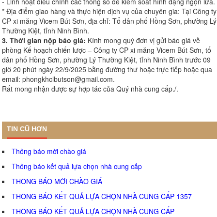
- Linh hoạt điều chỉnh các thông số để kiểm soát hình dạng ngọn lửa.
* Địa điểm giao hàng và thực hiện dịch vụ của chuyên gia: Tại Công ty
CP xi măng Vicem Bút Sơn, địa chỉ: Tổ dân phố Hồng Sơn, phường Lý
Thường Kiệt, tỉnh Ninh Bình.
3. Thời gian nộp báo giá:
Kính mong quý đơn vị gửi báo giá về
phòng Kế hoạch chiến lược – Công ty CP xi măng Vicem Bút Sơn, tổ
dân phố Hồng Sơn, phường Lý Thường Kiệt, tỉnh Ninh Bình trước 09
giờ 20 phút ngày 22/9/2025 bằng đường thư hoặc trực tiếp hoặc qua
email: phongkhclbutson@gmail.com.
Rất mong nhận được sự hợp tác của Quý nhà cung cấp./.
TIN CŨ HƠN
Thông báo mời chào giá
Thông báo kết quả lựa chọn nhà cung cấp
THÔNG BÁO MỜI CHÀO GIÁ
THÔNG BÁO KẾT QUẢ LỰA CHỌN NHÀ CUNG CẤP 1357
THÔNG BÁO KẾT QUẢ LỰA CHỌN NHÀ CUNG CẤP