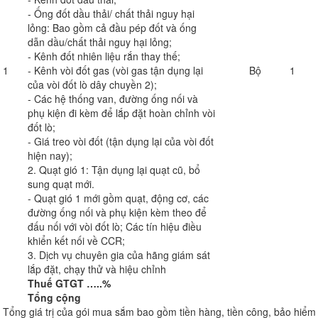
- Ống đốt dầu thải/ chất thải nguy hại
lỏng: Bao gồm cả đầu pép đốt và ống
dẫn dầu/chất thải nguy hại lỏng;
- Kênh đốt nhiên liệu rắn thay thế;
1
- Kênh vòi đốt gas (vòi gas tận dụng lại
Bộ
1
của vòi đốt lò dây chuyền 2);
- Các hệ thống van, đường ống nối và
phụ kiện đi kèm để lắp đặt hoàn chỉnh vòi
đốt lò;
- Giá treo vòi đốt (tận dụng lại của vòi đốt
hiện nay);
2. Quạt gió 1: Tận dụng lại quạt cũ, bổ
sung quạt mới.
- Quạt gió 1 mới gồm quạt, động cơ, các
đường ống nối và phụ kiện kèm theo để
đấu nối với vòi đốt lò; Các tín hiệu điều
khiển kết nối về CCR;
3. Dịch vụ chuyên gia của hãng giám sát
lắp đặt, chạy thử và hiệu chỉnh
Thuế GTGT …..%
Tổng cộng
Tổng giá trị của gói mua sắm bao gồm tiền hàng, tiền công, bảo hiểm