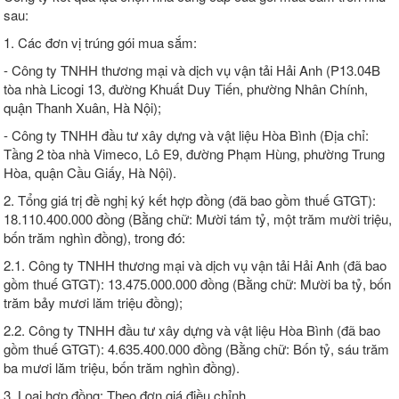
sau:
1. Các đơn vị trúng gói mua sắm:
- Công ty TNHH thương mại và dịch vụ vận tải Hải Anh (P13.04B
tòa nhà Licogi 13, đường Khuất Duy Tiến, phường Nhân Chính,
quận Thanh Xuân, Hà Nội);
- Công ty TNHH đầu tư xây dựng và vật liệu Hòa Bình (Địa chỉ:
Tầng 2 tòa nhà Vimeco, Lô E9, đường Phạm Hùng, phường Trung
Hòa, quận Cầu Giấy, Hà Nội).
2. Tổng giá trị đề nghị ký kết hợp đồng (đã bao gồm thuế GTGT):
18.110.400.000 đồng (Bằng chữ: Mười tám tỷ, một trăm mười triệu,
bốn trăm nghìn đồng), trong đó:
2.1. Công ty TNHH thương mại và dịch vụ vận tải Hải Anh (đã bao
gồm thuế GTGT): 13.475.000.000 đồng (Bằng chữ: Mười ba tỷ, bốn
trăm bảy mươi lăm triệu đồng);
2.2. Công ty TNHH đầu tư xây dựng và vật liệu Hòa Bình (đã bao
gồm thuế GTGT): 4.635.400.000 đồng (Bằng chữ: Bốn tỷ, sáu trăm
ba mươi lăm triệu, bốn trăm nghìn đồng).
3. Loại hợp đồng: Theo đơn giá điều chỉnh.