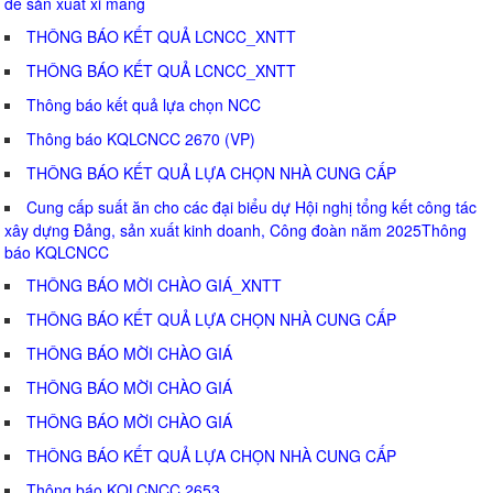
để sản xuất xi măng
THÔNG BÁO KẾT QUẢ LCNCC_XNTT
THÔNG BÁO KẾT QUẢ LCNCC_XNTT
Thông báo kết quả lựa chọn NCC
Thông báo KQLCNCC 2670 (VP)
THÔNG BÁO KẾT QUẢ LỰA CHỌN NHÀ CUNG CẤP
Cung cấp suất ăn cho các đại biểu dự Hội nghị tổng kết công tác
xây dựng Đảng, sản xuất kinh doanh, Công đoàn năm 2025Thông
báo KQLCNCC
THÔNG BÁO MỜI CHÀO GIÁ_XNTT
THÔNG BÁO KẾT QUẢ LỰA CHỌN NHÀ CUNG CẤP
THÔNG BÁO MỜI CHÀO GIÁ
THÔNG BÁO MỜI CHÀO GIÁ
THÔNG BÁO MỜI CHÀO GIÁ
THÔNG BÁO KẾT QUẢ LỰA CHỌN NHÀ CUNG CẤP
Thông báo KQLCNCC 2653