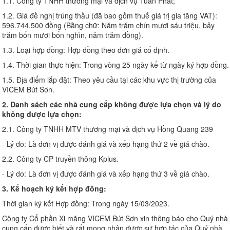
1.1. Công ty TNHH thương mại và dịch vụ Tuấn Phát;
1.2. Giá đề nghị trúng thầu (đã bao gồm thuế giá trị gia tăng VAT):
596.744.500 đồng (Bằng chữ: Năm trăm chín mươi sáu triệu, bảy
trăm bốn mươi bốn nghìn, năm trăm đồng).
1.3. Loại hợp đồng: Hợp đồng theo đơn giá cố định.
1.4. Thời gian thực hiện: Trong vòng 25 ngày kể từ ngày ký hợp đồng.
1.5. Địa điểm lắp đặt: Theo yêu cầu tại các khu vực thị trường của
VICEM Bút Sơn.
2. Danh sách các nhà cung cấp không được lựa chọn và lý do
không được lựa chọn:
2.1. Công ty TNHH MTV thương mại và dịch vụ Hồng Quang 239
- Lý do: Là đơn vị được đánh giá và xếp hạng thứ 2 về giá chào.
2.2. Công ty CP truyền thông Kplus.
- Lý do: Là đơn vị được đánh giá và xếp hạng thứ 3 về giá chào.
3. Kế hoạch ký kết hợp đồng
:
Thời gian ký kết Hợp đồng: Trong ngày 15/03/2023.
Công ty Cổ phần Xi măng VICEM Bút Sơn xin thông báo cho Quý nhà
cung cấp được biết và rất mong nhận được sự hợp tác của Quý nhà