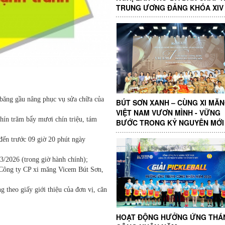
TRUNG ƯƠNG ĐẢNG KHÓA XIV
băng gầu nâng phục vụ sửa chữa của
BÚT SƠN XANH – CÙNG XI MĂ
VIỆT NAM VƯƠN MÌNH - VỮNG
ín trăm bẩy mươi chín triệu, tám
BƯỚC TRONG KỶ NGUYÊN MỚI
ến trước 09 giờ 20 phút ngày
/2026 (trong giờ hành chính);
- Công ty CP xi măng Vicem Bút Sơn,
theo giấy giới thiệu của đơn vị, căn
HOẠT ĐỘNG HƯỞNG ỨNG THÁ