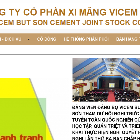
 - DỊCH VỤ
CỔ ĐÔNG
HỆ THỐNG PHÂN PHỐI
BÁN HÀNG 
ĐẢNG VIÊN ĐẢNG BỘ VICEM B
SƠN THAM DỰ HỘI NGHỊ TRỰC
TUYẾN TOÀN QUỐC NGHIÊN C
HỌC TẬP, QUÁN TRIỆT VÀ TRIỂ
KHAI THỰC HIỆN NGHỊ QUYẾT 
NGHỊ LẦN THỨ BA BAN CHẤP 