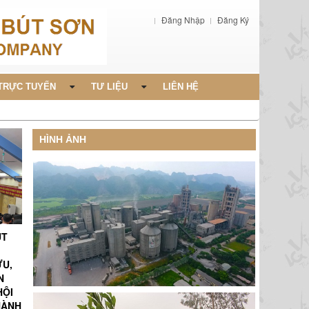
Đăng Nhập
Đăng Ký
TRỰC TUYẾN
TƯ LIỆU
LIÊN HỆ
HÌNH ẢNH
ÚT
ỨU,
N
HỘI
HÀNH