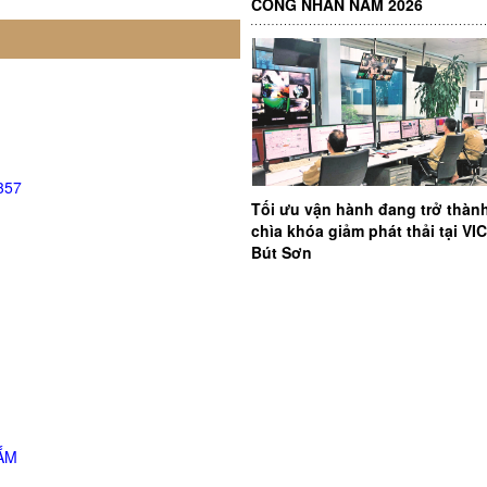
CÔNG NHÂN NĂM 2026
357
Tối ưu vận hành đang trở thàn
chìa khóa giảm phát thải tại V
Bút Sơn
ẮM