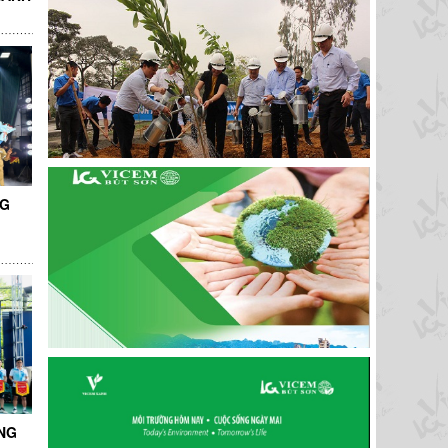
NG
NG