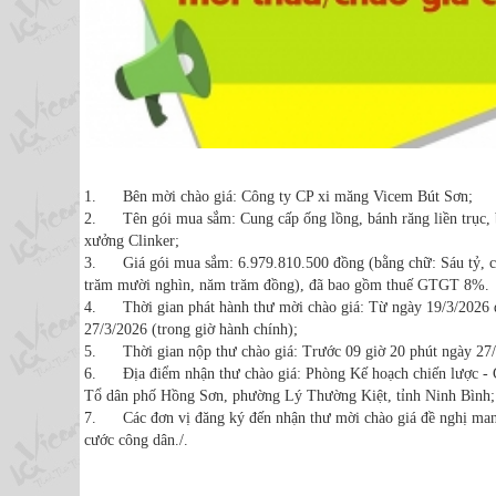
1. Bên mời chào giá: Công ty CP xi măng Vicem Bút Sơn;
2. Tên gói mua sắm: Cung cấp ống lồng, bánh răng liền trục, 
xưởng Clinker;
3. Giá gói mua sắm: 6.979.810.500 đồng (bằng chữ: Sáu tỷ, ch
trăm mười nghìn, năm trăm đồng), đã bao gồm thuế GTGT 8%.
4. Thời gian phát hành thư mời chào giá: Từ ngày 19/3/2026 đ
27/3/2026 (trong giờ hành chính);
5. Thời gian nộp thư chào giá: Trước 09 giờ 20 phút ngày 27/3
6. Địa điểm nhận thư chào giá: Phòng Kế hoạch chiến lược 
Tổ dân phố Hồng Sơn, phường Lý Thường Kiệt, tỉnh Ninh Bình;
7. Các đơn vị đăng ký đến nhận thư mời chào giá đề nghị mang 
cước công dân./.