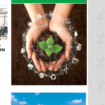
h
ICEM