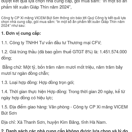
duyệt kết quả lựa chọn nhà cung cấp, gói mua sắm: “In một số ấn
phẩm tết xuân Giáp Thìn năm 2024”,
Công ty CP Xi măng VICEM Bút Sơn thông xin báo tới Quý Công ty kết quả lựa
chọn nhà cung cấp, gói mua sắm: “In một số ấn phẩm tết xuân Giáp Thìn năm
2024” như sau:
1. Đơn vị cung cấp:
1.1. Công ty TNHH Tư vấn đầu tư Thương mại CFV;
1.2. Giá trúng thầu (đã bao gồm thuế GTGT 8%) là: 1.451.574.000
đồng;
Bằng chữ: Một tỷ, bốn trăm năm mươi mốt triệu, năm trăm bảy
mươi tư ngàn đồng chẵn;
1.3. Loại hợp đồng: Hợp đồng trọn gói;
1.4. Thời gian thực hiện Hợp đồng: Trong thời gian 20 ngày, kể từ
ngày hợp đồng có hiệu lực;
1.5. Địa điểm giao hàng: Văn phòng - Công ty CP Xi măng VICEM
Bút Sơn
Địa chỉ: Xã Thanh Sơn, huyện Kim Bảng, tỉnh Hà Nam.
2. Danh sách các nhà cung cấp không được lựa chọn và lý do