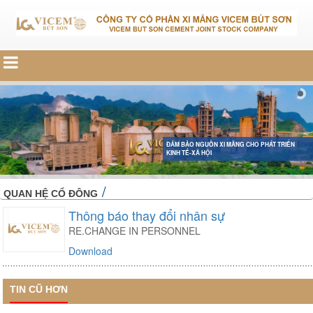
ĐẢM BẢO NGUỒN XI MĂNG CHO PHÁT TRIỂN
KINH TẾ-XÃ HỘI
/
QUAN HỆ CỔ ĐÔNG
Thông báo thay đổi nhân sự
RE.CHANGE IN PERSONNEL
Download
TIN CŨ HƠN