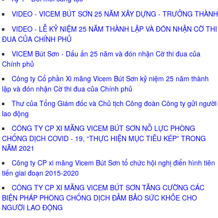
VIDEO - VICEM BÚT SƠN 25 NĂM XÂY DỰNG - TRƯỞNG THÀNH
VIDEO - LỄ KỶ NIỆM 25 NĂM THÀNH LẬP VÀ ĐÓN NHẬN CỜ THI
ĐUA CỦA CHÍNH PHỦ
VICEM Bút Sơn - Dấu ấn 25 năm và đón nhận Cờ thi đua của
Chính phủ
Công ty Cổ phần Xi măng Vicem Bút Sơn kỷ niệm 25 năm thành
lập và đón nhận Cờ thi đua của Chính phủ
Thư của Tổng Giám đốc và Chủ tịch Công đoàn Công ty gửi người
lao động
CÔNG TY CP XI MĂNG VICEM BÚT SƠN NỖ LỰC PHÒNG
CHỐNG DỊCH COVID - 19, “THỰC HIỆN MỤC TIÊU KÉP” TRONG
NĂM 2021
Công ty CP xi măng Vicem Bút Sơn tổ chức hội nghị điển hình tiên
tiến giai đoạn 2015-2020
CÔNG TY CP XI MĂNG VICEM BÚT SƠN TĂNG CƯỜNG CÁC
BIỆN PHÁP PHÒNG CHỐNG DỊCH ĐẢM BẢO SỨC KHỎE CHO
NGƯỜI LAO ĐỘNG