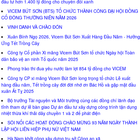
đầu tư hơn 1.400 tỷ đồng cho chuyển đổi xanh
VICEM BÚT SƠN (BTS) TỔ CHỨC THÀNH CÔNG ĐẠI HỘI ĐỒNG
CỔ ĐÔNG THƯỜNG NIÊN NĂM 2026
VINH DANH VÀ CHÀO ĐÓN
Xuân Bính Ngọ 2026, Vicem Bút Sơn Xuất Hàng Đầu Năm - Hưởng
Ứng Tết Trồng Cây
Công ty Cổ phần Xi măng Vicem Bút Sơn tổ chức Ngày hội Toàn
dân bảo vệ an ninh Tổ quốc năm 2025
Phong trào thi đua yêu nước làm lợi 854 tỷ đồng cho VICEM
Công ty CP xi măng Vicem Bút Sơn long trọng tổ chức Lễ xuất
hàng đầu năm, Tết trồng cây đời đời nhớ ơn Bác Hồ và gặp mặt đầu
xuân Ất Tỵ 2025
Bộ trưởng Tài nguyên và Môi trường cùng các đồng chí lãnh đạo
tỉnh tham dự lễ bàn giao Dự án đầu tư xây dựng công trình tận dụng
nhiệt thừa khí thải dây chuyền 1 và 2 để phát điện
SÔI NỔI CÁC HOẠT ĐỘNG CHÀO MỪNG 93 NĂM NGÀY THÀNH
LẬP HỘI LIÊN HIỆP PHỤ NỮ VIỆT NAM
Hà Nam khởi công xây dựng trụ sở Công an xã