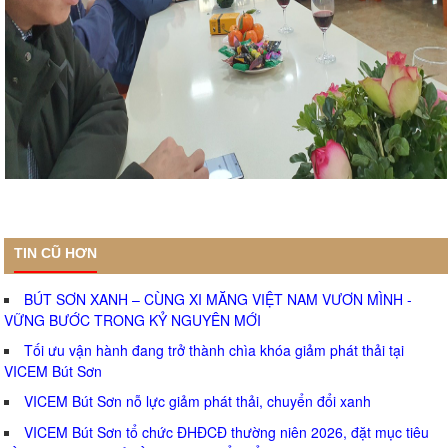
TIN CŨ HƠN
BÚT SƠN XANH – CÙNG XI MĂNG VIỆT NAM VƯƠN MÌNH -
VỮNG BƯỚC TRONG KỶ NGUYÊN MỚI
Tối ưu vận hành đang trở thành chìa khóa giảm phát thải tại
VICEM Bút Sơn
VICEM Bút Sơn nỗ lực giảm phát thải, chuyển đổi xanh
VICEM Bút Sơn tổ chức ĐHĐCĐ thường niên 2026, đặt mục tiêu