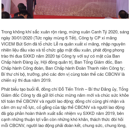
Trong không khí sắc xuân rộn ràng, mừng xuân Canh Tý 2020, sáng
ngày 30/01/2020 (Tức ngày mùng 6 Tết), Công ty CP xi măng
VICEM Bút Sơn đã tổ chức Lễ ra quân xuất xi măng, nhập nguyên
nhiên liệu đầu vào và tổ chức gặp mặt đầu xuân, phát động phong
trào thi đua SXKD năm 2020 tại Công ty với sự có mặt của Ban
Chấp hành Đàng ủy, Hội đồng quản trị, Ban Tổng Giám đốc, Ban
Chấp hành Công đoàn, Ban Chấp hành Đoàn Thanh niên Công ty;
Bí thư chi bộ, trưởng, phó các đơn vị cùng toàn thể các CBCNV là
chiến sỹ thi đua năm 2019.
Phát biểu tạo buổi lễ, đồng chí Đỗ Tiến Trình – Bí thư Đảng ủy, Tổng
Giám đốc Công ty đã gửi lời chúc mừng năm mới và chúc sức khỏe
tới toàn thể CBCNV và người lao động; đồng chí cũng ghi nhận và
cảm ơn sự nỗ lực, cố gắng của tập thể CBCNV và người lao động
đã góp phần hoàn thành xuất sắc nhiệm vụ SXKD năm 2019, bên
cạnh những thuận lợi vẫn còn những khó khăn, thách thức đòi hỏi
mỗi CBCNV, người lao động phải đoàn kết, chung sức, chung lòng,