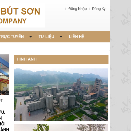
Đăng Nhập
Đăng Ký
TRỰC TUYẾN
TƯ LIỆU
LIÊN HỆ
HÌNH ẢNH
ÚT
ỨU,
N
HỘI
HÀNH