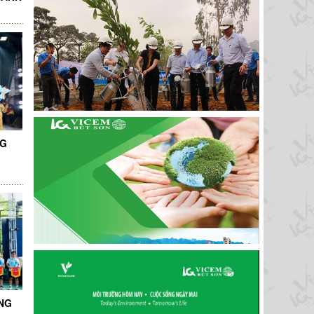
NG
NG