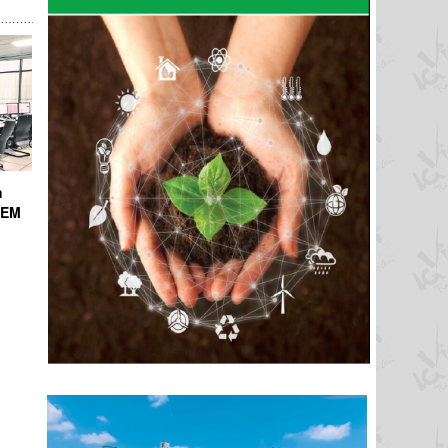
h
ICEM