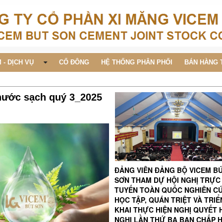
 - DỊCH VỤ
CỔ ĐÔNG
HỆ THỐNG PHÂN PHỐI
BÁN HÀNG 
nước sạch quý 3_2025
ĐẢNG VIÊN ĐẢNG BỘ VICEM B
SƠN THAM DỰ HỘI NGHỊ TRỰC
TUYẾN TOÀN QUỐC NGHIÊN C
HỌC TẬP, QUÁN TRIỆT VÀ TRIỂ
KHAI THỰC HIỆN NGHỊ QUYẾT 
NGHỊ LẦN THỨ BA BAN CHẤP 