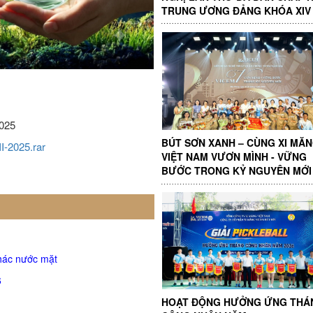
TRUNG ƯƠNG ĐẢNG KHÓA XIV
2025
BÚT SƠN XANH – CÙNG XI MĂ
2025.rar
VIỆT NAM VƯƠN MÌNH - VỮNG
BƯỚC TRONG KỶ NGUYÊN MỚI
thác nước mặt
6
HOẠT ĐỘNG HƯỞNG ỨNG THÁ